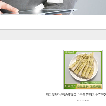
扁尖新鲜竹笋脆嫩爽口半干盐笋扁尖中春笋净
2024-05-29