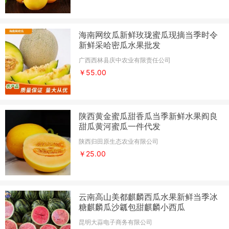
海南网纹瓜新鲜玫珑蜜瓜现摘当季时令
新鲜采哈密瓜水果批发
广西西林县庆中农业有限责任公司
￥55.00
陕西黄金蜜瓜甜香瓜当季新鲜水果阎良
甜瓜黄河蜜瓜一件代发
陕西归田原生态农业有限公司
￥25.00
云南高山美都麒麟西瓜水果新鲜当季冰
糖麒麟瓜沙瓤包甜麒麟小西瓜
昆明大蒜电子商务有限公司