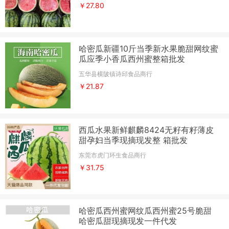
￥27.80
哈密瓜新疆10斤当季新水果脆甜网纹蜜
瓜应季小香瓜西州蜜整箱批发
五华县横陂镇诗邱食品商行
￥21.87
西瓜水果新鲜麒麟8424无籽有籽薄皮
甜孕妇当季现摘现发整 箱批发
东莞市虎门环生食品商行
￥31.75
哈密瓜西州蜜网纹瓜西州蜜25号脆甜
哈密瓜甜现摘现发一件代发