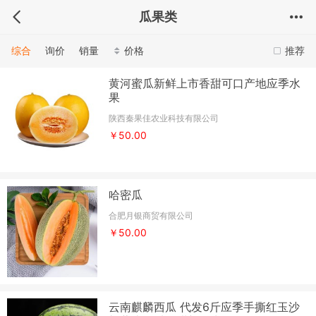
瓜果类
综合
询价
销量
价格
推荐
黄河蜜瓜新鲜上市香甜可口产地应季水
果
陕西秦果佳农业科技有限公司
￥50.00
哈密瓜
合肥月银商贸有限公司
￥50.00
云南麒麟西瓜 代发6斤应季手撕红玉沙