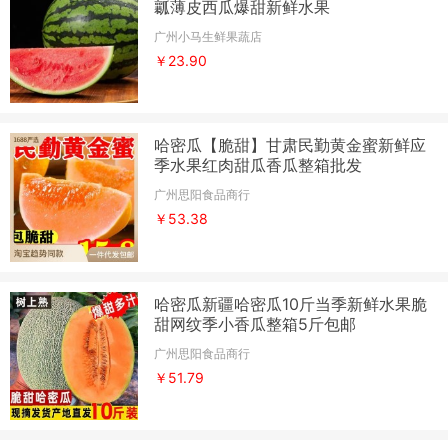
瓤薄皮西瓜爆甜新鲜水果
广州小马生鲜果蔬店
￥23.90
哈密瓜【脆甜】甘肃民勤黄金蜜新鲜应
季水果红肉甜瓜香瓜整箱批发
广州思阳食品商行
￥53.38
哈密瓜新疆哈密瓜10斤当季新鲜水果脆
甜网纹季小香瓜整箱5斤包邮
广州思阳食品商行
￥51.79