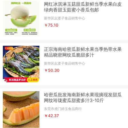
网红冰淇淋玉菇甜瓜新鲜当季水果白皮
绿肉香甜玉茹蜜小香瓜包邮
新华区幺婆子食品销售中心
￥75.10
正宗海南哈密瓜新鲜水果当季热带水果
精品晓密网纹瓜脆甜多汁
新华区幺婆子食品销售中心
￥50.30
哈密瓜批发海南新鲜水果现摘现发甜瓜
网纹玲珑蜜瓜甜蜜多汁3-10斤
东莞市虎门婷玉食品商行
￥42.37