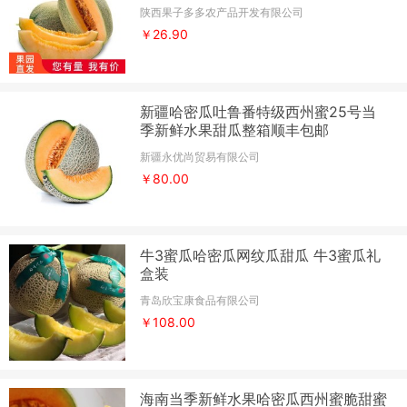
陕西果子多多农产品开发有限公司
￥26.90
新疆哈密瓜吐鲁番特级西州蜜25号当
季新鲜水果甜瓜整箱顺丰包邮
新疆永优尚贸易有限公司
￥80.00
牛3蜜瓜哈密瓜网纹瓜甜瓜 牛3蜜瓜礼
盒装
青岛欣宝康食品有限公司
￥108.00
海南当季新鲜水果哈密瓜西州蜜脆甜蜜