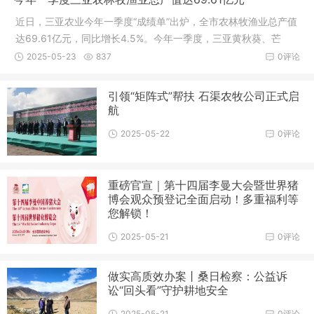
近日，三亚农业今年一季度“成绩单”出炉，全市农林牧渔业总产值
达69.61亿元，同比增长4.5%。今年一季度，三亚黄秋葵、芒
果、木
2025-05-23
837
0评论
引领“矩阵式”帮扶 石渠农牧公司正式启
航
2025-05-22
0评论
重磅官宣｜第十四届李曼大会暨世界猪
博会观众预登记全面启动！多重福利等
您解锁！
2025-05-21
0评论
做实高质效办案丨桑日检察：公益诉
讼“回头看”守护耕地安全
2025-05-21
0评论