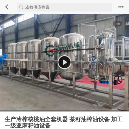
1/9
生产冷榨核桃油全套机器 茶籽油榨油设备 加工
一级亚麻籽油设备