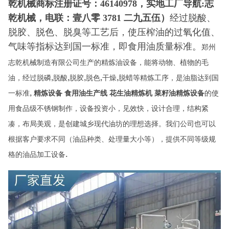
乾机械商标注册证号：46140978，实地工厂导航:志
乾机械，电联：壹八零 3781 二九五伍）
经过脱酸、
脱胶、脱色、脱臭等工艺后，使压榨油的过氧化值、
气味等指标达到国一标准，即食用油质量标准。
郑州
志乾机械制造有限公司生产的精炼油设备，能将动物、植物的毛
,
,
,
,
,
油，经过脱磷
脱酸
脱胶
脱色
干燥
脱蜡等精炼工序，是油脂达到国
,
一标准
精炼设备 食用油生产线 花生油精炼机 菜籽油精炼设备
的使
用食品级不锈钢制作，设备投资小，见效快，设计合理，结构紧
凑，布局美观，是创建城乡现代油坊的理想选择。我们公司也可以
根据客户要求不同（油品种类、处理量大小等），提供不同等级规
.
格的油品加工设备