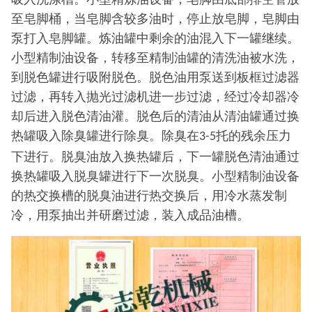
至皂脚桶，当皂脚含较多油时，停止放皂脚，皂脚由
泵打入皂脚罐。炼油罐中剩余的油混入下一罐继续。
小型精制油设备，转移至精制油罐的清洗油被水洗，
到脱色罐进行吸附脱色。脱色油用泵送到板框过滤器
过滤，再转入抛光过滤机进一步过滤，经过冷却器冷
却后进入脱色清油灌。脱色后的清油从清油罐通过换
热罐吸入除臭罐进行除臭。除臭在
托的残余压力
3-5
下进行。脱臭油放入换热罐后，下一罐脱色清油通过
换热罐吸入脱臭罐进行下一次脱臭。小型精制油设备
的热交换槽的脱臭油进行热交换后，用冷水蒸发制
冷，用泵抽出并研磨过滤，装入成品油槽。