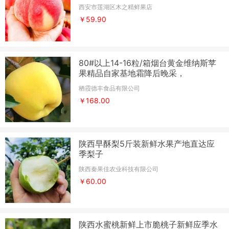
西安市莲湖区木之精鲜果店
￥59.90
80#以上14-16粒/箱烟台黄金维纳斯苹
果精品自家基地霜降后晚采，
栖霞德丰食品有限公司
￥168.00
陕西早酥梨5斤装新鲜水果产地直达应
季梨子
陕西秦果佳农业科技有限公司
￥60.00
陕西水蜜桃新鲜上市脆桃子新鲜应季水