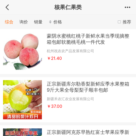
核果仁果类
综合
询价
销量
价格
推荐
蒙阴水蜜桃红桃子新鲜水果当季现摘整
箱包邮软脆桃毛桃一件代发
杭州祝农农产品发展有限公司
￥21.40
正宗新疆库尔勒香梨新鲜应季水果整箱
9斤大果全母梨梨子顺丰包邮
新疆禾农汇农业发展有限公司
￥37.00
正宗新疆阿克苏早熟红富士苹果应季新