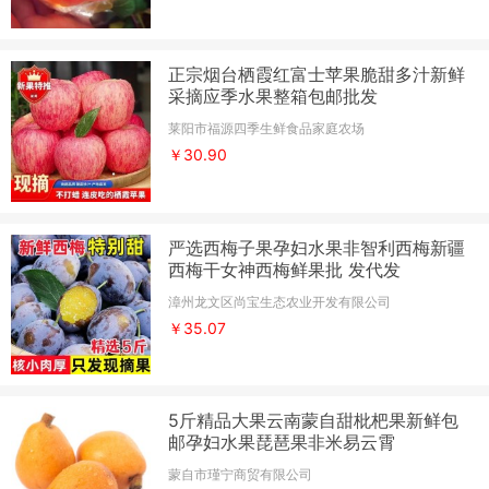
正宗烟台栖霞红富士苹果脆甜多汁新鲜
采摘应季水果整箱包邮批发
莱阳市福源四季生鲜食品家庭农场
￥30.90
严选西梅子果孕妇水果非智利西梅新疆
西梅干女神西梅鲜果批 发代发
漳州龙文区尚宝生态农业开发有限公司
￥35.07
5斤精品大果云南蒙自甜枇杷果新鲜包
邮孕妇水果琵琶果非米易云霄
蒙自市瑾宁商贸有限公司