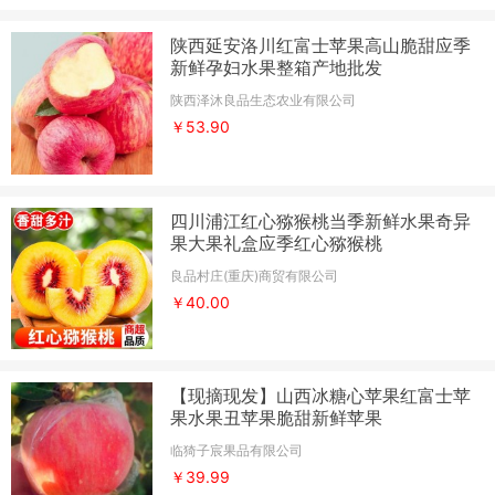
陕西延安洛川红富士苹果高山脆甜应季
新鲜孕妇水果整箱产地批发
陕西泽沐良品生态农业有限公司
￥53.90
四川浦江红心猕猴桃当季新鲜水果奇异
果大果礼盒应季红心猕猴桃
良品村庄(重庆)商贸有限公司
￥40.00
【现摘现发】山西冰糖心苹果红富士苹
果水果丑苹果脆甜新鲜苹果
临猗子宸果品有限公司
￥39.99