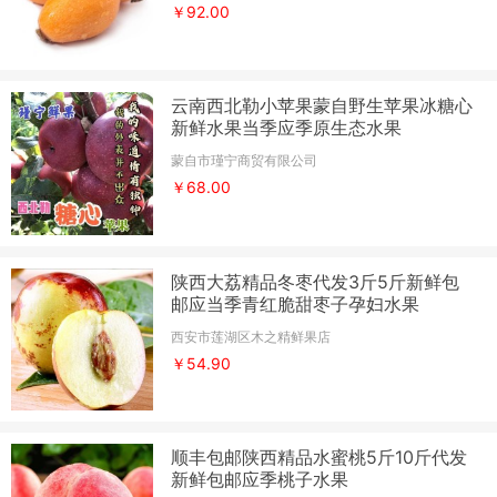
￥92.00
云南西北勒小苹果蒙自野生苹果冰糖心
新鲜水果当季应季原生态水果
蒙自市瑾宁商贸有限公司
￥68.00
陕西大荔精品冬枣代发3斤5斤新鲜包
邮应当季青红脆甜枣子孕妇水果
西安市莲湖区木之精鲜果店
￥54.90
顺丰包邮陕西精品水蜜桃5斤10斤代发
新鲜包邮应季桃子水果