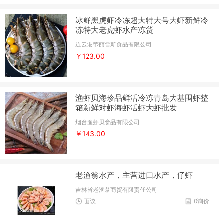
冰鲜黑虎虾冷冻超大特大号大虾新鲜冷
冻特大老虎虾水产冻货
连云港蒂丽雪斯食品有限公司
￥123.00
渔虾贝海珍品鲜活冷冻青岛大基围虾整
箱新鲜对虾海虾活虾大虾批发
烟台渔虾贝食品有限公司
￥143.00
老渔翁水产，主营进口水产，仔虾
吉林省老渔翁商贸有限责任公司
面议
0询价