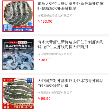
青岛大虾特大鲜活基围虾新鲜海虾盐冻
虾整箱海水虾海鲜批发
连云港鲜知肴食品有限公司
￥133.00
海水大青虾仁新鲜速冻虾仁手剥虾肉海
鲜白虾仁去虾线海捕大虾商用
连云港渔水肴食品有限公司
￥38.00
大虾国产对虾基围虾明虾冰冻青虾鲜活
白虾海虾冷链运输
连云港渔尔鲜商贸有限公司
￥99.90