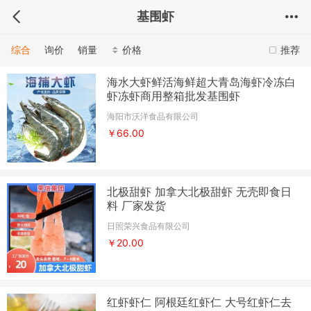
基围虾
综合
询价
销量
价格
推荐
海水大虾鲜活海鲜超大青岛海虾冷冻白
虾冻虾商用整箱批发基围虾
海阳市沃洋食品有限公司
￥66.00
北极甜虾 加拿大北极甜虾 无壳即食日
料 厂家发货
日照荣兴食品有限公司
￥20.00
红虾虾仁 阿根廷红虾仁 大号红虾仁去