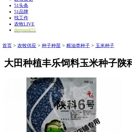
51头条
51品牌
找工作
农牧LIVE
deepseek51
首页
>
农牧供应
>
种子种苗
>
粮油类种子
>
玉米种子
大田种植丰乐饲料玉米种子陕科