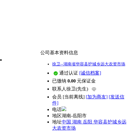
公司基本资料信息
广
徐卫--湖南省华容县护城乡远大农资市场
通过认证
[诚信档案]
已缴纳
0.00
元保证金
联系人
徐卫(先生)
会员
[
当前离线
]
[加为商友]
[发送信
件]
电话
地区
湖南-岳阳市
地址
中国 湖南 岳阳 华容县护城乡远
大农资市场