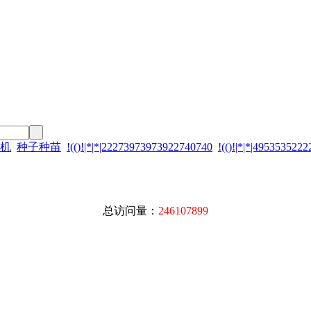
机
种子种苗
!(()!|*|*|22273973973922740740
!(()!|*|*|495353522
总访问量：
246107899