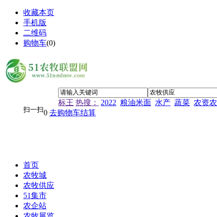
收藏本页
手机版
二维码
购物车
(
0
)
标王
热搜：
2022
粮油米面
水产
蔬菜
农资农
扫一扫
0
去购物车结算
首页
农牧城
农牧供应
51集市
农企站
农牧展览