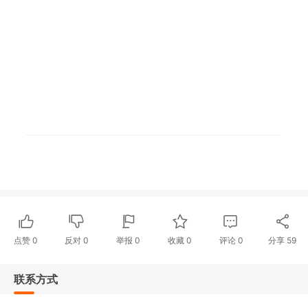
4、依据各人的口味，还可适当在芋泥中包些豆沙馅，风味更佳。上盘后，在芋泥上撒些肉果、枣泥、桂花、花生仁、桂圆、蜜枣、青
红丝等八样配料，五颜六色，美观醒目。八宝芋泥由此而得名。当地福鼎芋质地优良，资源丰富，民间普遍人家都能自己动手制作这一
甜食。
银杏芋泥银杏芋泥原料：银杏（二两）、槟榔芋（约1.5斤）、葱（三棵）、冰糖（六两）、清水（两杯）制作方法：1、银杏去
壳、去衣，洗净，加入冰糖、清水慢火煮至一杯，取起银杏，糖水留用。2、槟榔芋去皮洗净，切大件，隔水蒸稔，趁热压成芋茸。3、
烧热镬，下油四汤匙爆香葱弃去，放入芋茸，逐少加入糖水，炒至芋茸软滑盛起，排上银杏即成，可放进切柜雪冻或趁热食用。所属菜
系：闽特点：用料简单经济，香甜美味，最适宜作为饭后甜品
点赞
0
反对
0
举报 0
收藏 0
评论
0
分享
59
联系方式