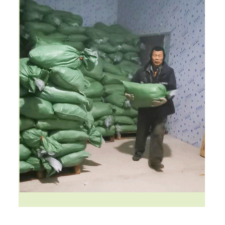
食品简介
编辑
播报
在福建地区，芋泥也会用作食物的馅料。用芋头烹制的芋泥，以独特的味道而脍炙人口。原料可选：竹芋猴头芋等，