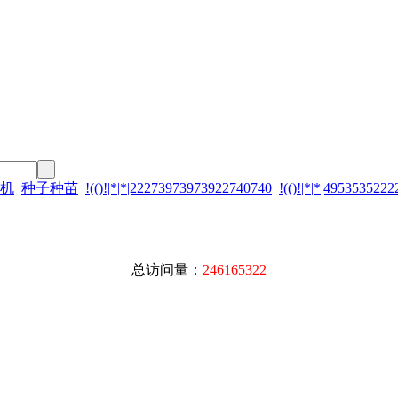
机
种子种苗
!(()!|*|*|22273973973922740740
!(()!|*|*|495353522
总访问量：
246165322