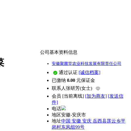
公司基本资料信息
菜
安徽聚菌堂农业科技发展有限责任公司
通过认证
[诚信档案]
已缴纳
0.00
元保证金
联系人
张研芳(女士)
会员
[
当前离线
]
[加为商友]
[发送信
件]
电话
地区
安徽-安庆市
地址
中国 安徽 安庆 岳西县莲云乡平
岗村东风组99号