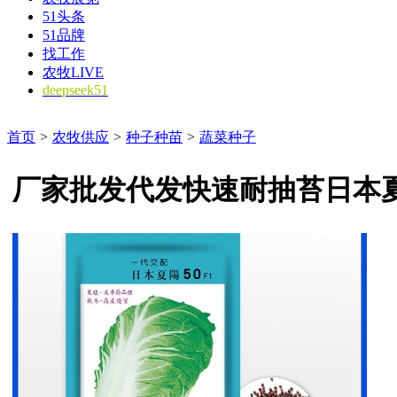
51头条
51品牌
找工作
农牧LIVE
deepseek51
首页
>
农牧供应
>
种子种苗
>
蔬菜种子
厂家批发代发快速耐抽苔日本夏