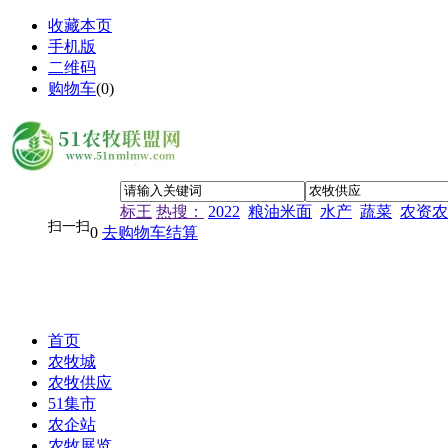
收藏本页
手机版
二维码
购物车
(
0
)
标王
热搜：
2022
粮油米面
水产
蔬菜
农资农
扫一扫
0
去购物车结算
首页
农牧城
农牧供应
51集市
农企站
农牧展览