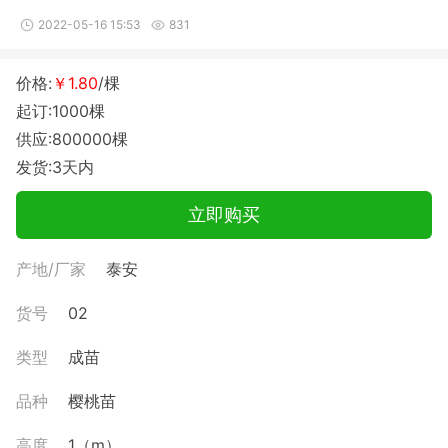
2022-05-16 15:53
831
价格:
￥1.80
/棵
起订:1000棵
供应:800000棵
发货:3天内
立即购买
产地/厂家
泰安
货号
02
类型
成苗
品种
樱桃苗
高度
1（m）