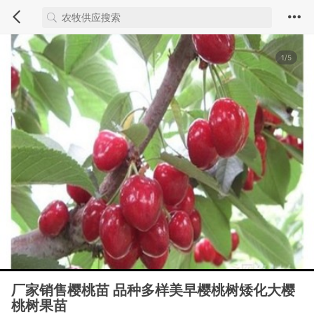
1/5
厂家销售樱桃苗 品种多样美早樱桃树矮化大樱
桃树果苗