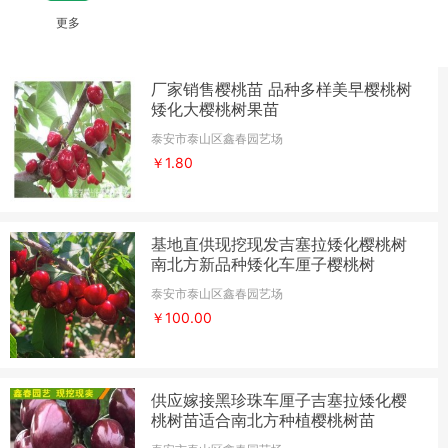
更多
厂家销售樱桃苗 品种多样美早樱桃树
矮化大樱桃树果苗
泰安市泰山区鑫春园艺场
￥1.80
基地直供现挖现发吉塞拉矮化樱桃树
南北方新品种矮化车厘子樱桃树
泰安市泰山区鑫春园艺场
￥100.00
供应嫁接黑珍珠车厘子吉塞拉矮化樱
桃树苗适合南北方种植樱桃树苗