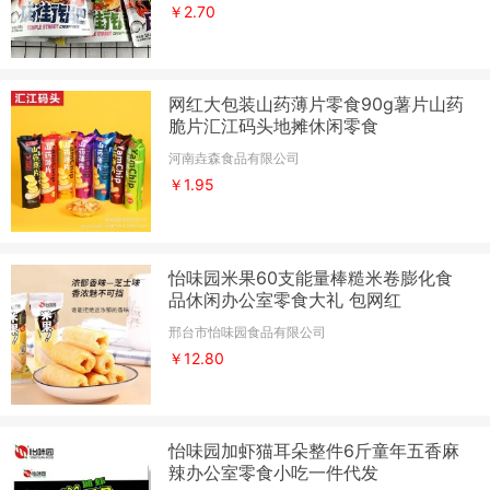
￥2.70
网红大包装山药薄片零食90g薯片山药
脆片汇江码头地摊休闲零食
河南垚森食品有限公司
￥1.95
怡味园米果60支能量棒糙米卷膨化食
品休闲办公室零食大礼 包网红
邢台市怡味园食品有限公司
￥12.80
怡味园加虾猫耳朵整件6斤童年五香麻
辣办公室零食小吃一件代发