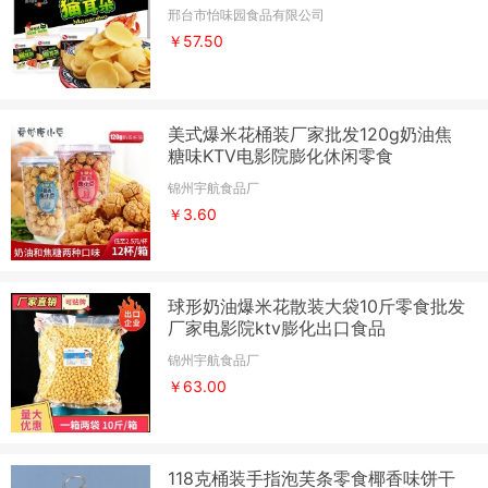
邢台市怡味园食品有限公司
￥57.50
美式爆米花桶装厂家批发120g奶油焦
糖味KTV电影院膨化休闲零食
锦州宇航食品厂
￥3.60
球形奶油爆米花散装大袋10斤零食批发
厂家电影院ktv膨化出口食品
锦州宇航食品厂
￥63.00
118克桶装手指泡芙条零食椰香味饼干