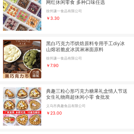
网红休闲零食 多种口味任选
徐州谦一食品有限公司
￥3.30
黑白巧克力币烘焙原料专用手工diy冰
山熔岩脆皮冰淇淋淋面原料
徐州谦一食品有限公司
￥7.90
典趣三粒心形巧克力糖果礼盒情人节送
女生礼物商超休闲小零 食批发
义乌市典趣食品有限公司
￥23.00