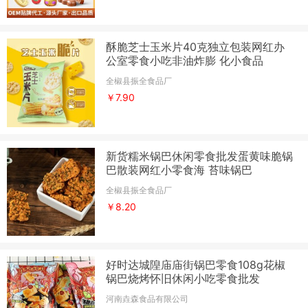
酥脆芝士玉米片40克独立包装网红办
公室零食小吃非油炸膨 化小食品
全椒县振全食品厂
￥7.90
新货糯米锅巴休闲零食批发蛋黄味脆锅
巴散装网红小零食海 苔味锅巴
全椒县振全食品厂
￥8.20
好时达城隍庙庙街锅巴零食108g花椒
锅巴烧烤怀旧休闲小吃零食批发
河南垚森食品有限公司