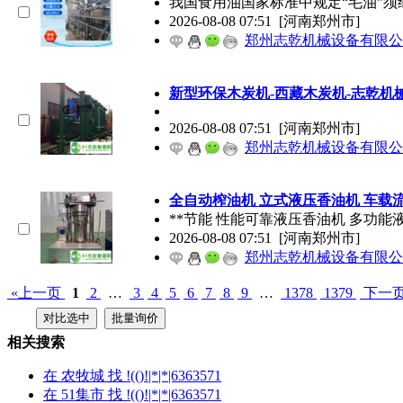
我国食用油国家标准中规定“毛油”
2026-08-08 07:51
[河南郑州市]
郑州志乾机械设备有限公
新型环保木炭机-西藏木炭机-志乾机
2026-08-08 07:51
[河南郑州市]
郑州志乾机械设备有限公
全自动榨油机 立式液压香油机 车载
**节能 性能可靠液压香油机 多功
2026-08-08 07:51
[河南郑州市]
郑州志乾机械设备有限公
«上一页
1
2
…
3
4
5
6
7
8
9
…
1378
1379
下一页
相关搜索
在
农牧城
找 !(()!|*|*|6363571
在
51集市
找 !(()!|*|*|6363571