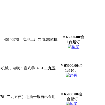
￥
63000.00
/台
140978，实地工厂导航:志乾机
1台起订
￥
65000.00
/台
机械，电联：壹八零 3781 二九五
1台起订
￥
65000.00
/台
3781 二九五伍）毛油一般自己食用
1台起订