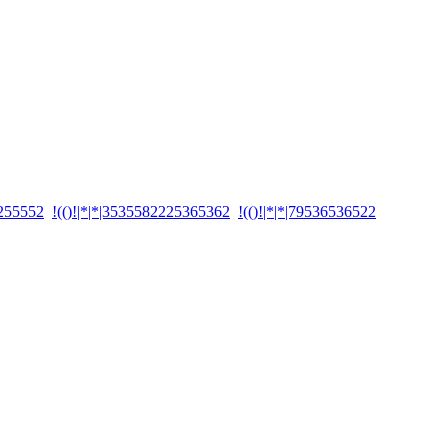
2255552
!(()!|*|*|3535582225365362
!(()!|*|*|79536536522