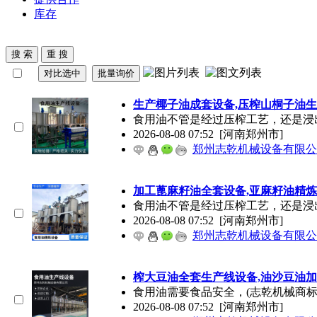
库存
生产椰子油成套设备,压榨山桐子油生
食用油不管是经过压榨工艺，还是浸出
2026-08-08 07:52
[河南郑州市]
郑州志乾机械设备有限公
加工蓖麻籽油全套设备,亚麻籽油精炼
食用油不管是经过压榨工艺，还是浸出工
2026-08-08 07:52
[河南郑州市]
郑州志乾机械设备有限公
榨大豆油全套生产线设备,油沙豆油加
食用油需要食品安全，(志乾机械商标注
2026-08-08 07:52
[河南郑州市]