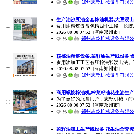
郑州志乾机械设备有限公
生产油沙豆油全套榨油机器,大豆浸出
食用油精炼设备包括四个工段：脱胶工
2026-08-08 07:52
[河南郑州市]
郑州志乾机械设备有限公
核桃油精炼设备,菜籽油生产线设备,
食用油加工工艺有压榨法和浸出法。不过
2026-08-08 07:52
[河南郑州市]
郑州志乾机械设备有限公
商用螺旋榨油机,榨菜籽油花生油生产
为了更好的服务用户，志乾机械（商标注
2026-08-08 07:52
[河南郑州市]
郑州志乾机械设备有限公
菜籽油加工生产线设备 花生油全套榨