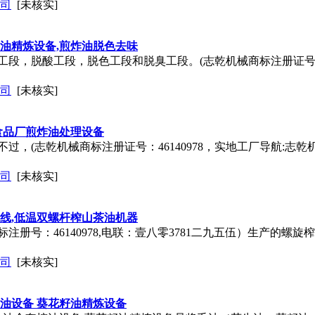
司
[未核实]
油精炼设备,煎炸油脱色去味
段，脱酸工段，脱色工段和脱臭工段。(志乾机械商标注册证号：46
司
[未核实]
食品厂煎炸油处理设备
，(志乾机械商标注册证号：46140978，实地工厂导航:志乾机
司
[未核实]
线,低温双螺杆榨山茶油机器
册号：46140978,电联：壹八零3781二九五伍）生产的螺
司
[未核实]
油设备 葵花籽油精炼设备