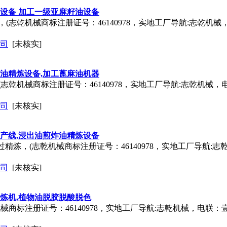
设备 加工一级亚麻籽油设备
志乾机械商标注册证号：46140978，实地工厂导航:志乾机械，
司
[未核实]
油精炼设备,加工蓖麻油机器
乾机械商标注册证号：46140978，实地工厂导航:志乾机械，电
司
[未核实]
产线,浸出油煎炸油精炼设备
炼，(志乾机械商标注册证号：46140978，实地工厂导航:志乾
司
[未核实]
炼机,植物油脱胶脱酸脱色
商标注册证号：46140978，实地工厂导航:志乾机械，电联：壹