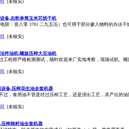
司
[未核实]
设备,志乾单筒玉米芯烘干机
电联：壹八零 3781 二九五伍）也可用于部分掺入物料的办法
司
[未核实]
法炸油机,螺旋压榨大豆油机
过工程师严格检测测试，随时欢迎来厂实地考察，现场试机。螺
司
[未核实]
线设备,压榨花生油全套机器
不过，食用油不管是经过压榨工艺，还是浸出工艺，其产出的油
司
[未核实]
,压榨棉籽油全套机器