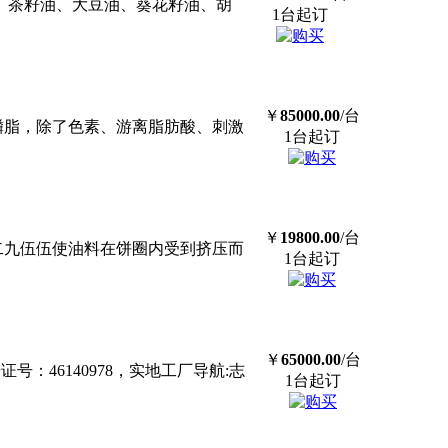
油、茶籽油、大豆油、葵花籽油、胡
1台起订
￥
85000.00
/台
磷脂，除了色素、游离脂肪酸、刺激
1台起订
￥
19800.00
/台
 二九伍伍使油料在饼圈内受到挤压而
1台起订
￥
65000.00
/台
46140978，实地工厂导航:志
1台起订