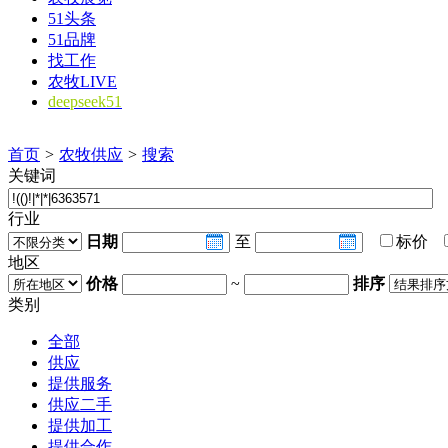
51头条
51品牌
找工作
农牧LIVE
deepseek51
首页
>
农牧供应
>
搜索
关键词
行业
日期
至
标价
地区
价格
~
排序
类别
全部
供应
提供服务
供应二手
提供加工
提供合作