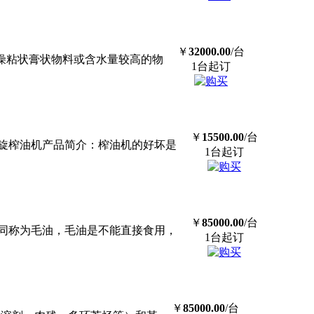
￥
32000.00
/台
干燥粘状膏状物料或含水量较高的物
1台起订
￥
15500.00
/台
旋榨油机产品简介：榨油机的好坏是
1台起订
￥
85000.00
/台
同称为毛油，毛油是不能直接食用，
1台起订
￥
85000.00
/台