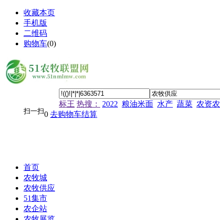
收藏本页
手机版
二维码
购物车
(
0
)
标王
热搜：
2022
粮油米面
水产
蔬菜
农资农
扫一扫
0
去购物车结算
首页
农牧城
农牧供应
51集市
农企站
农牧展览