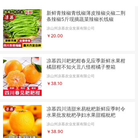
新鲜青辣椒青线椒薄皮辣椒尖椒二荆
条辣椒5斤现摘蔬菜辣椒长线椒
凉山州凉慕农业发展有限公司
￥20.00
凉慕四川耙耙柑春见应季新鲜水果柑
橘甜柑不知火丑八怪柑橘子整箱
凉山州凉慕农业发展有限公司
￥38.10
凉慕四川清甜米易枇杷新鲜应季时令
水果批发枇杷孕妇水果甜糯枇杷
凉山州凉慕农业发展有限公司
￥38.90