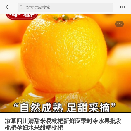
1/5
凉慕四川清甜米易枇杷新鲜应季时令水果批发
枇杷孕妇水果甜糯枇杷